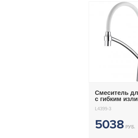
Смеситель дл
с гибким изл
Ledeme L4399
L4399-3
5038
РУБ.