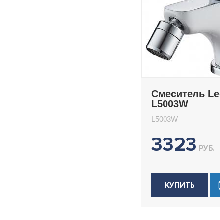
Смеситель L
L5003W
L5003W
3323
РУБ.
КУПИТЬ