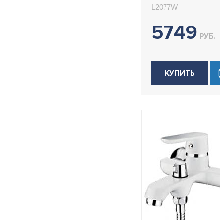
L2077W
5749
РУБ.
КУПИТЬ