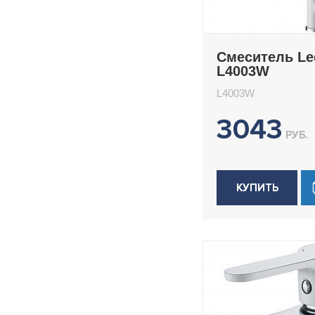
Смеситель L
L4003W
L4003W
3043
РУБ.
КУПИТЬ