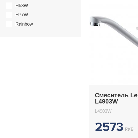
H53W
H77W
Rainbow
Смеситель L
L4903W
L4903W
2573
РУБ.