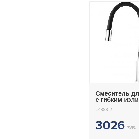
Смеситель дл
с гибким изл
Ledeme L4898
L4898-2
3026
РУБ.