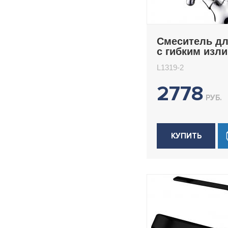
Смеситель дл
с гибким изл
Ledeme L1319
L1319-2
2778
РУБ.
КУПИТЬ