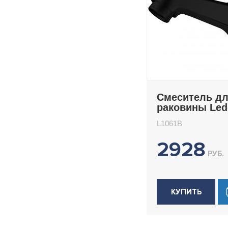
Смеситель д
раковины Le
L1061B
L1061B
2928
РУБ.
КУПИТЬ