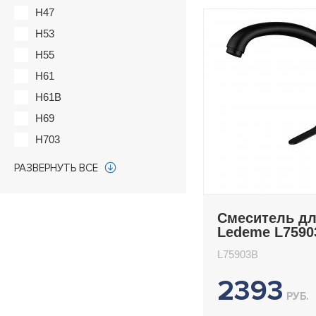
H47
H53
H55
H61
H61B
H69
H703
H718B
РАЗВЕРНУТЬ ВСЕ
H725
H73
Смеситель дл
H733
Ledeme L7590
H74B
L75903B
H75
2393
H75B
РУБ.
H76