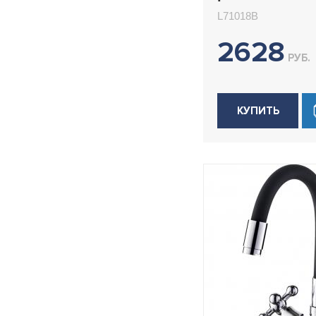
L71018B
L71018B
2628
РУБ.
КУПИТЬ