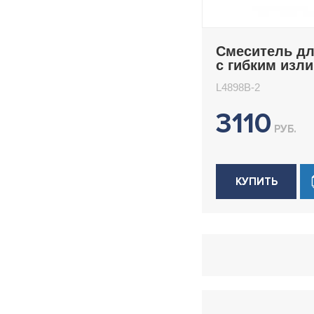
Смеситель дл
с гибким изл
Ledeme L4898
L4898B-2
3110
РУБ.
КУПИТЬ