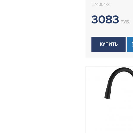
Ledeme L7400
L74004-2
3083
РУБ.
КУПИТЬ