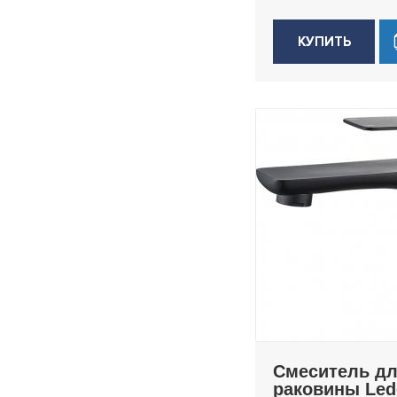
H78B
КУПИТЬ
H80B
H81B
H85B
H92
H94D
H98
Rainbow
Смеситель д
раковины Le