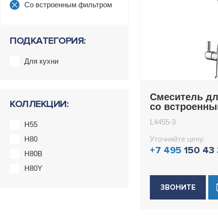
Со встроенным фильтром
ПОДКАТЕГОРИЯ:
Для кухни
Смеситель дл
КОЛЛЕКЦИИ:
со встроенн
фильтром (кр
L4455-3
H55
под питьевую
Ledeme L4455
H80
Уточняйте цену:
+7 495
150 43
H80B
H80Y
ЗВОНИТЕ