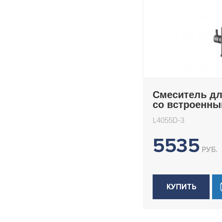
Смеситель дл
со встроенн
фильтром (кр
L4055D-3
под питьевую
Ledeme L4055
5535
РУБ.
КУПИТЬ