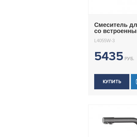
Смеситель дл
со встроенн
фильтром (кр
L4055W-3
под питьевую
Ledeme L4055
5435
РУБ.
КУПИТЬ