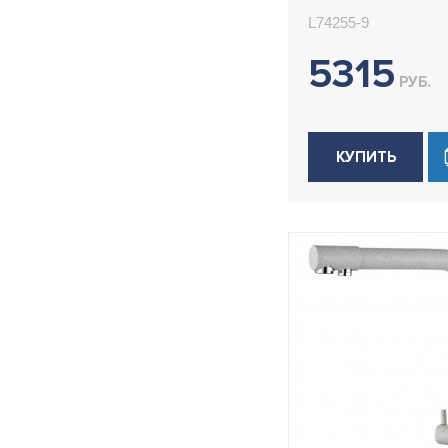
Ledeme L7425
L74255-9
5315
РУБ.
КУПИТЬ