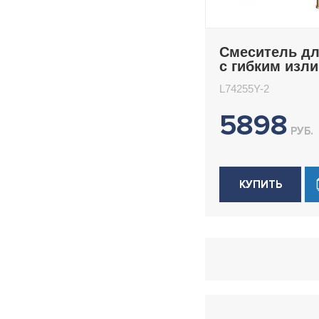
Смеситель дл
с гибким изл
Ledeme L7425
L74255Y-2
5898
РУБ.
КУПИТЬ