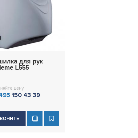
шилка для рук
deme L555
няйте цену:
 495
150 43 39
ВОНИТЕ