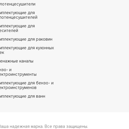
лотенцесушители
мплектующие для
лотенцесушителей
мплектующие для
есителей
мплектующие для раковин
мплектующие для кухонных
ек
енажные каналы
нзо- и
ектроинструменты
мплектующие для бензо- и
ектроинструменов
мплектующие для ванн
Ваша надежная марка. Все права защищены.