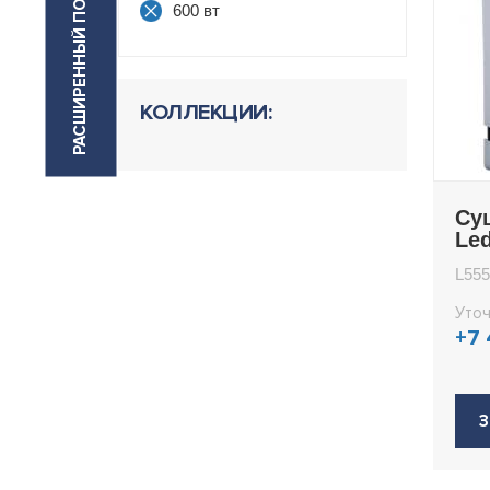
РАСШИРЕННЫЙ ПОИСК
600 вт
КОЛЛЕКЦИИ:
Су
Le
L555
Уточ
+7
З