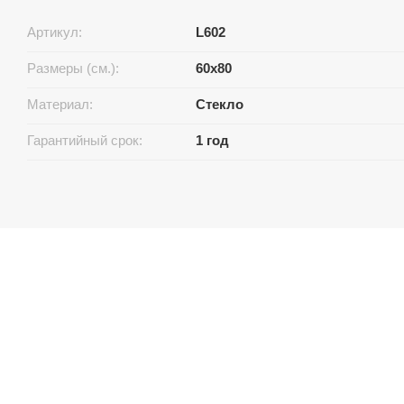
Артикул:
L602
Размеры (см.):
60х80
Материал:
Стекло
Гарантийный срок:
1 год