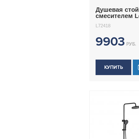
Душевая стой
смесителем 
L72418
L72418
9903
РУБ.
КУПИТЬ