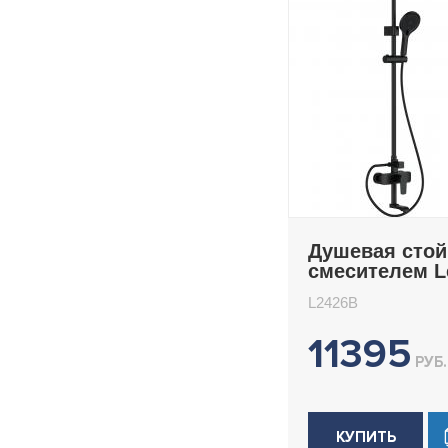
Душевая стой
смесителем 
L2426B
L2426B
11395
РУБ.
КУПИТЬ