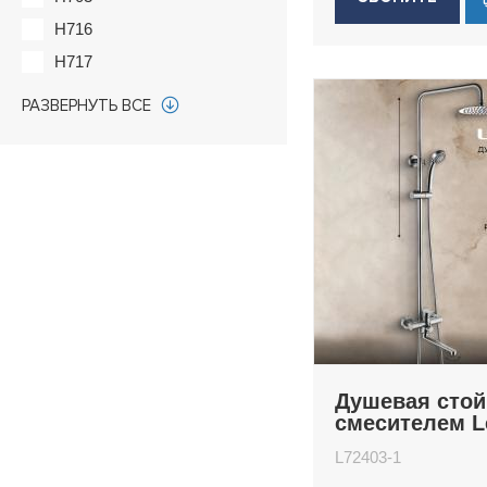
H716
H717
H718
РАЗВЕРНУТЬ ВСЕ
H718B
H725B
H725Y
H73
H733
H78
H78B
H78Y
H80
Душевая стой
H80B
смесителем 
L72403-1
H80Y
L72403-1
H81