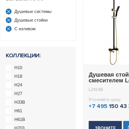
Душевые системы
Душевые стойки
С изливом
КОЛЛЕКЦИИ:
H10
Душевая стой
H18
смесителем 
H24
L2414B
L2414B
H27
Уточняйте цену:
H33B
+7 495
150 43
H61
H61B
H703
ЗВОНИТЕ