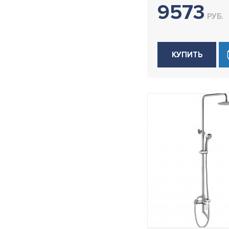
9573
H81B
РУБ.
H82
H85
КУПИТЬ
H85SA
H91
H92
H92G
H94
H94D