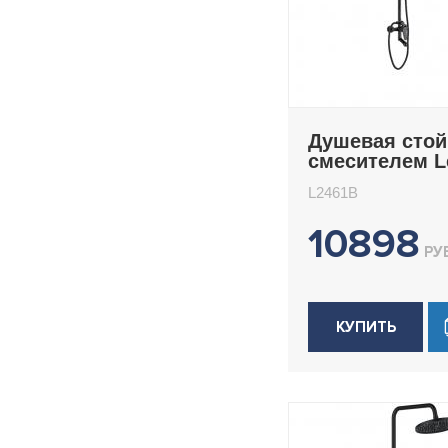
Душевая стой
смесителем 
L2461B
L2461B
10898
РУБ
КУПИТЬ