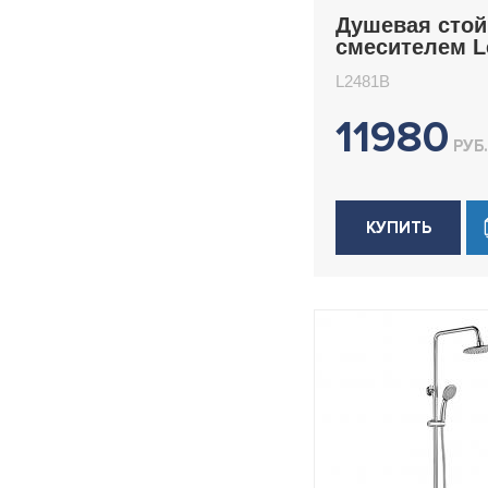
Душевая стой
смесителем 
L2481B
L2481B
11980
РУБ.
КУПИТЬ