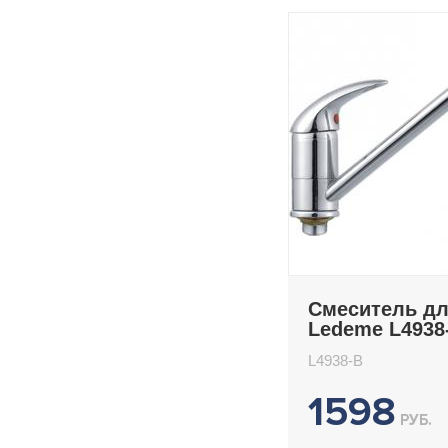
Смеситель дл
Ledeme L4938
L4938-B
1598
РУБ.