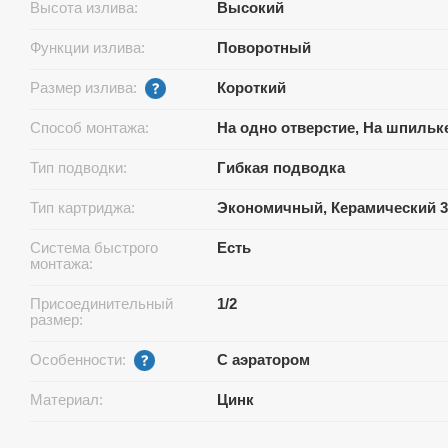
Высота излива:
Высокий
Функции излива:
Поворотный
Размер излива:
Короткий
Способ монтажа:
На одно отверстие, На шпильк
Тип подводки:
Гибкая подводка
Тип картриджа:
Экономичный, Керамический 3
Система быстрого
Есть
монтажа:
Присоединительный
1/2
размер:
Особенности:
С аэратором
Материал:
Цинк