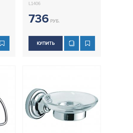
L1406
736
РУБ.
КУПИТЬ