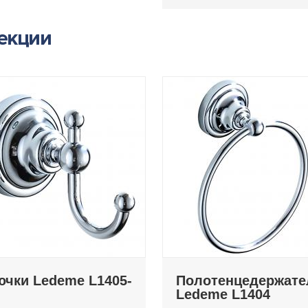
лекции
ючки Ledeme L1405-
Полотенцедержате
Ledeme L1404