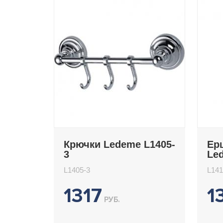
Крючки Ledeme L1405-
Ер
3
Le
L1405-3
L141
1317
1
РУБ.