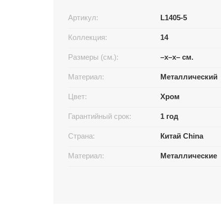
Артикул:
L1405-5
Коллекция:
14
Размеры (см.):
–x–x– см.
Материал:
Металлический
Цвет:
Хром
Гарантийный срок:
1 год
Страна:
Китай China
Материал:
Металлические