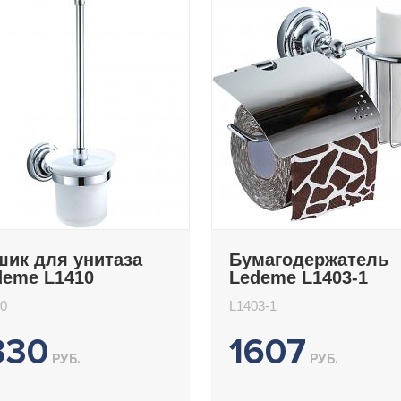
шик для унитаза
Бумагодержатель
deme L1410
Ledeme L1403-1
0
L1403-1
330
1607
РУБ.
РУБ.