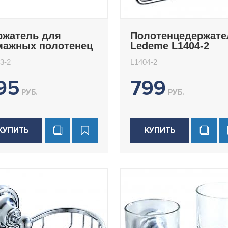
ржатель для
Полотенцедержате
мажных полотенец
Ledeme L1404-2
deme L1403-2
3-2
L1404-2
95
799
РУБ.
РУБ.
КУПИТЬ
КУПИТЬ