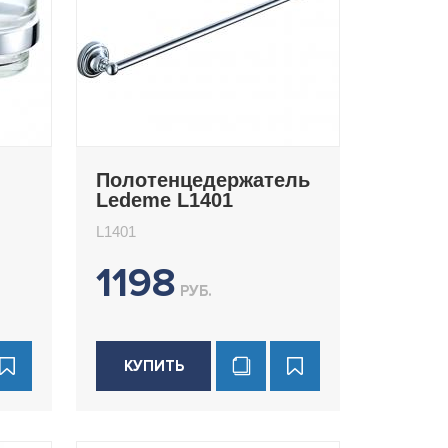
Полотенцедержатель
Ledeme L1401
L1401
1198
РУБ.
КУПИТЬ