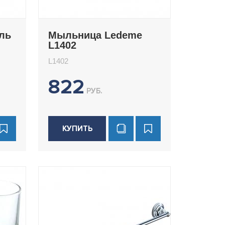
ль
Мыльница Ledeme
L1402
L1402
822
РУБ.
КУПИТЬ