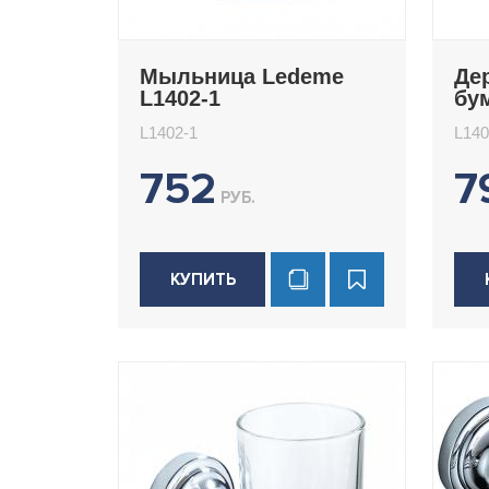
Мыльница Ledeme
Де
L1402-1
бу
Le
L1402-1
L140
752
7
РУБ.
КУПИТЬ