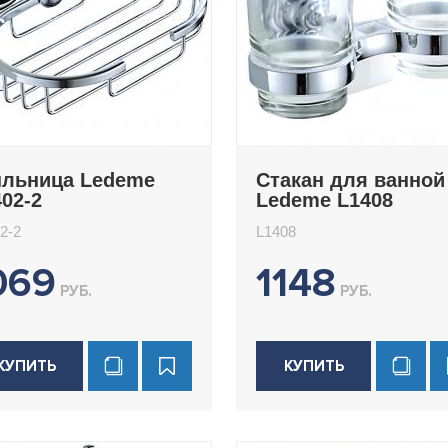
льница Ledeme
Стакан для ванной
02-2
Ledeme L1408
2-2
L1408
069
1148
РУБ.
РУБ.
КУПИТЬ
КУПИТЬ