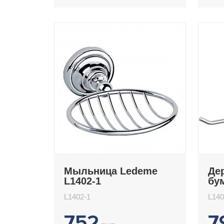
Мыльница Ledeme
Де
L1402-1
бу
Le
L1402-1
L140
752
7