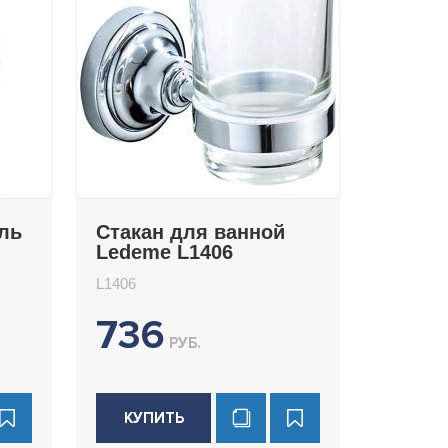
ль
Стакан для ванной
Ledeme L1406
L1406
736
РУБ.
КУПИТЬ