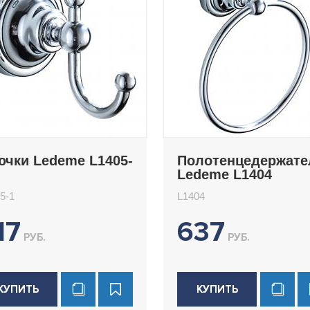
ючки Ledeme L1405-
Полотенцедержате
Ledeme L1404
5-1
L1404
17
637
РУБ.
РУБ.
КУПИТЬ
КУПИТЬ