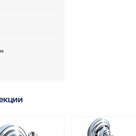
ые
лекции