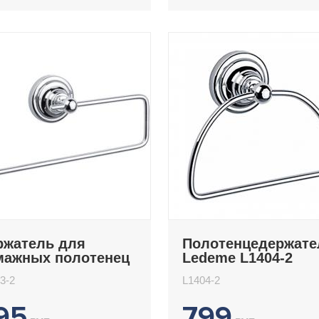
ржатель для
Полотенцедержате
мажных полотенец
Ledeme L1404-2
deme L1403-2
3-2
L1404-2
95
799