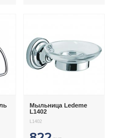
ль
Мыльница Ledeme
L1402
L1402
822