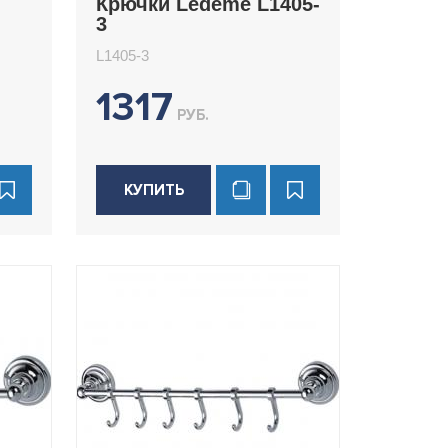
Крючки Ledeme L1405-
3
L1405-3
1317
РУБ.
КУПИТЬ