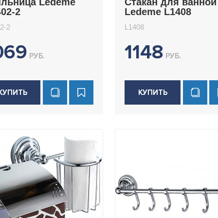
льница Ledeme
Стакан для ванной
02-2
Ledeme L1408
2-2
L1408
069
1148
РУБ.
РУБ.
КУПИТЬ
КУПИТЬ