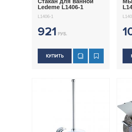
Стакан для ванной
Мы
Ledeme L1406-1
L14
L1406-1
L140
921
1
РУБ.
КУПИТЬ