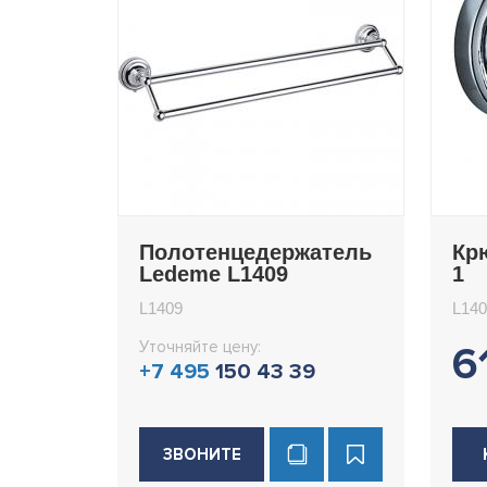
Полотенцедержатель
Кр
Ledeme L1409
1
L1409
L140
Уточняйте цену:
6
+7 495
150 43 39
ЗВОНИТЕ