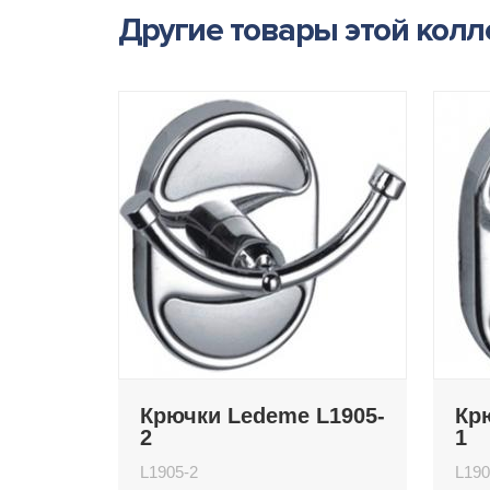
Другие товары этой кол
Крючки Ledeme L1905-
Кр
2
1
L1905-2
L190