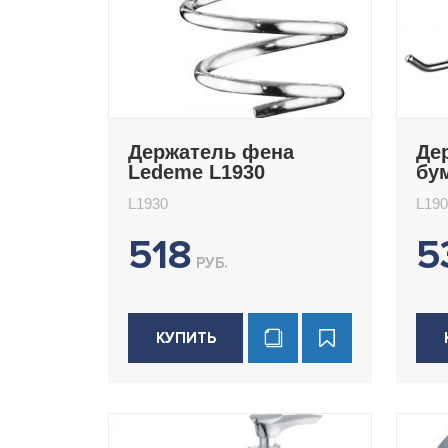
Держатель фена
Де
Ledeme L1930
бу
Le
L1930
L190
518
5
РУБ.
КУПИТЬ