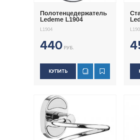
Полотенцедержатель
Ст
Ledeme L1904
Le
L1904
L190
440
4
РУБ.
КУПИТЬ