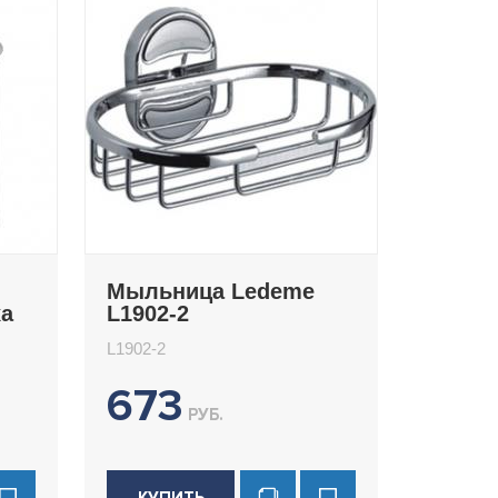
Мыльница Ledeme
ха
L1902-2
L1902-2
673
РУБ.