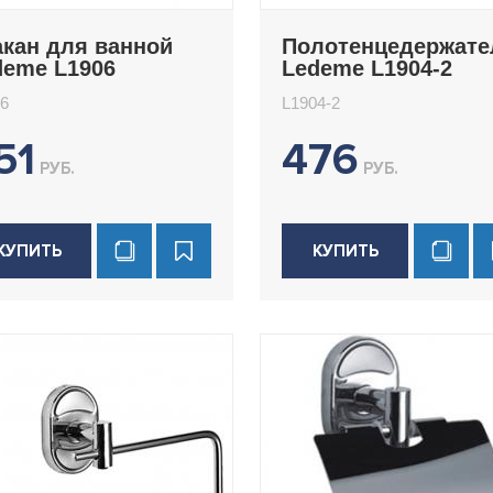
акан для ванной
Полотенцедержате
deme L1906
Ledeme L1904-2
6
L1904-2
51
476
РУБ.
РУБ.
КУПИТЬ
КУПИТЬ