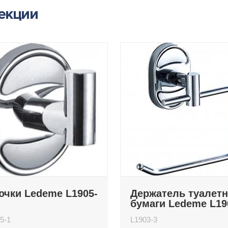
лекции
ючки Ledeme L1905-
Держатель туалет
бумаги Ledeme L19
3
5-1
L1903-3