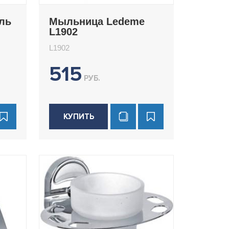
ль
Мыльница Ledeme
L1902
L1902
515
РУБ.
КУПИТЬ