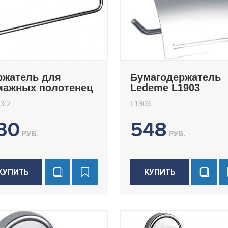
ржатель для
Бумагодержатель
мажных полотенец
Ledeme L1903
deme L1903-2
3-2
L1903
30
548
РУБ.
РУБ.
КУПИТЬ
КУПИТЬ