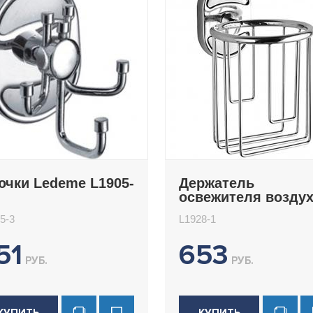
ючки Ledeme L1905-
Держатель
освежителя возду
Ledeme L1928-1
5-3
L1928-1
51
653
РУБ.
РУБ.