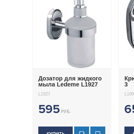
Дозатор для жидкого
Кр
мыла Ledeme L1927
3
L1927
L190
595
6
РУБ.