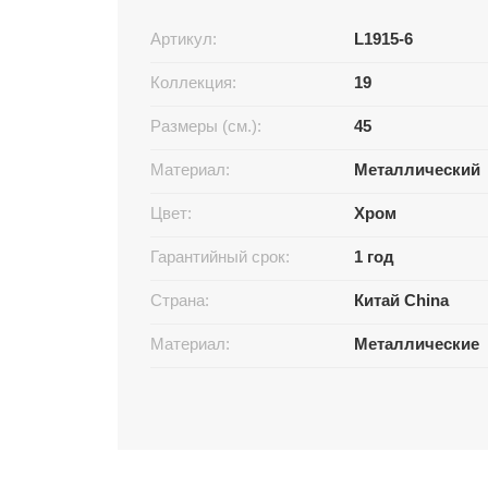
Артикул:
L1915-6
Коллекция:
19
Размеры (см.):
45
Материал:
Металлический
Цвет:
Хром
Гарантийный срок:
1 год
Страна:
Китай China
Материал:
Металлические