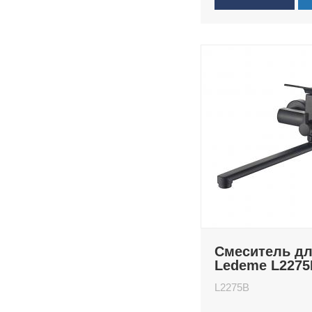
Смеситель д
Ledeme L2275
L2275B