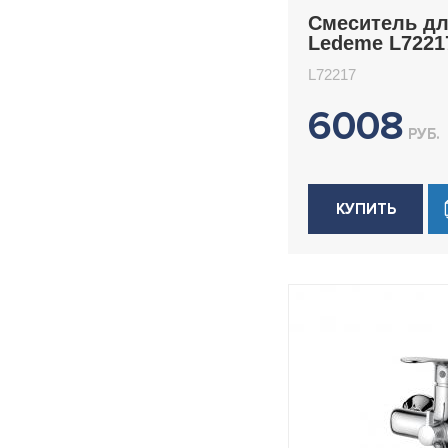
Смеситель д
Ledeme L7221
L72217
6008
РУБ.
КУПИТЬ