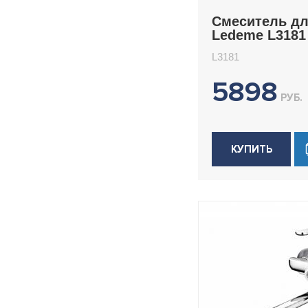
H74B
Смеситель д
Ledeme L3181
H74WR
H75
L3181
H75B
5898
H76
РУБ.
H77
H77W
КУПИТЬ
H78
H78B
H78U
H80
H80B
H80Y
H81
H81B