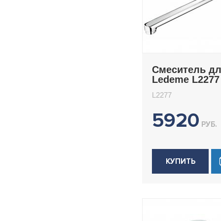
H82
H85
H85B
H85D
Смеситель д
H85SA
Ledeme L2277
H85Y
L2277
H91
5920
H92
РУБ.
H92G
H94
H94D
КУПИТЬ
H94SA
H94SR
H94Y