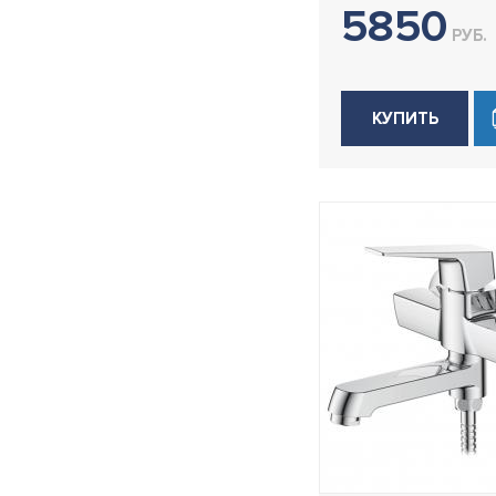
5850
H55
РУБ.
H59
H61
КУПИТЬ
H61B
H69
H703
H716
H717
H718
H718B
H72
H725
H73
H733
H74