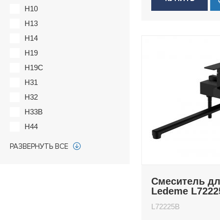
H10
H13
H14
H19
H19C
H31
H32
H33B
H44
H48
РАЗВЕРНУТЬ ВСЕ
H48C
H49
Смеситель д
H51
Ledeme L7222
H53
L72225B
H53W