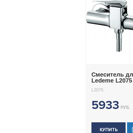
Смеситель д
Ledeme L2075
L2075
5933
РУБ.
КУПИТЬ