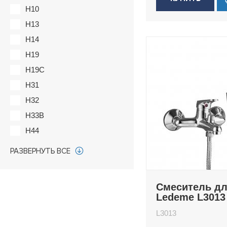
H10
H13
H14
H19
H19C
H31
H32
H33B
H44
H48
РАЗВЕРНУТЬ ВСЕ
H48C
H49
Смеситель д
H51
Ledeme L3013
H53
L3013
H53W