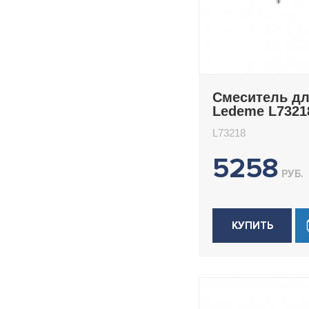
H82
H85
H85B
H85D
Смеситель д
H85SA
Ledeme L7321
H85Y
L73218
H91
5258
H92
РУБ.
H92G
H94
H94D
КУПИТЬ
H94SA
H94SR
H94Y