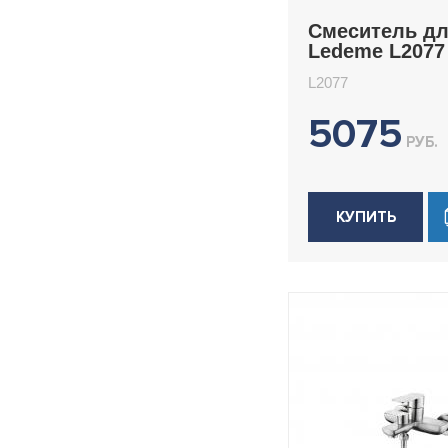
H74B
Смеситель д
Ledeme L2077
H74WR
H75
L2077
H75B
5075
H76
РУБ.
H77
H77W
КУПИТЬ
H78
H78B
H78U
H80
H80B
H80Y
H81
H81B