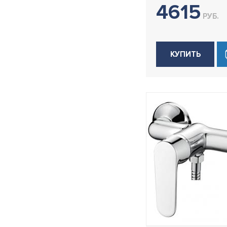
4615
H55
РУБ.
H59
H61
КУПИТЬ
H61B
H69
H703
H716
H717
H718
H718B
H72
H725
H73
H733
H74