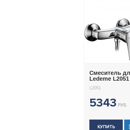
Смеситель д
Ledeme L2051
L2051
5343
РУБ.
КУПИТЬ