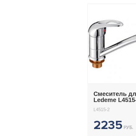
Смеситель дл
Ledeme L4515
L4515-2
2235
РУБ.