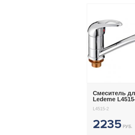
Смеситель дл
Ledeme L4515
L4515-2
2235
РУБ.