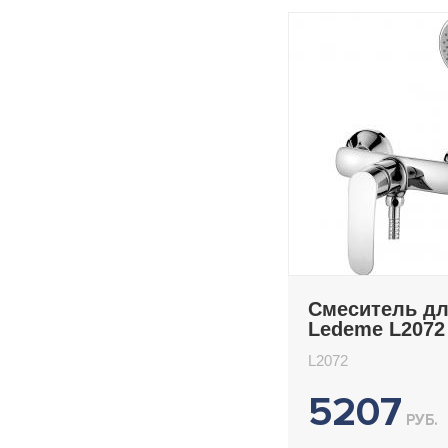
Смеситель д
Ledeme L2072
L2072
5207
РУБ.