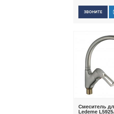
H52
ЗВОНИТЕ
H55
H56
H57
H63
H64
H68-B
H703
H79
H94
Смеситель дл
Ledeme L5925