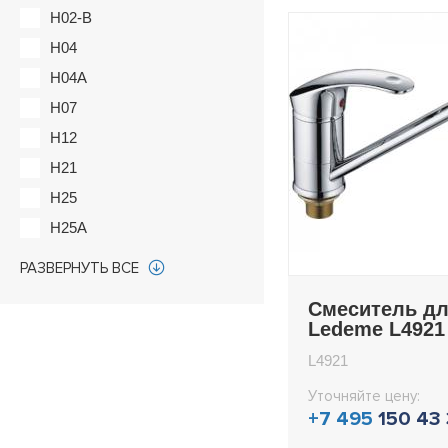
H02-B
H04
H04A
H07
H12
H21
H25
H25A
H28
РАЗВЕРНУТЬ ВСЕ
H29-B
Смеситель дл
H32
Ledeme L4921
H38-B
L4921
H40
Уточняйте цену:
H45
+7 495
150 43
H50