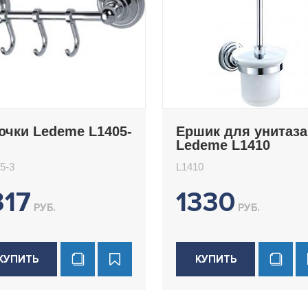
ючки Ledeme L1405-
Ершик для унитаза
Ledeme L1410
5-3
L1410
317
1330
РУБ.
РУБ.
КУПИТЬ
КУПИТЬ