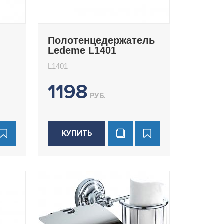
Полотенцедержатель
Ledeme L1401
L1401
1198
РУБ.
КУПИТЬ