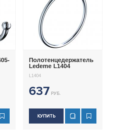
05-
Полотенцедержатель
Ledeme L1404
L1404
637
РУБ.
КУПИТЬ