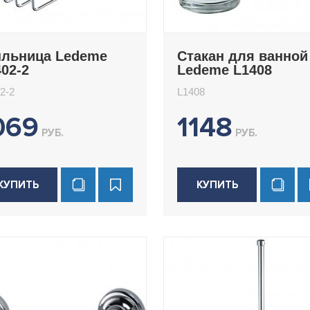
льница Ledeme
Стакан для ванной
02-2
Ledeme L1408
2-2
L1408
069
1148
РУБ.
РУБ.
КУПИТЬ
КУПИТЬ