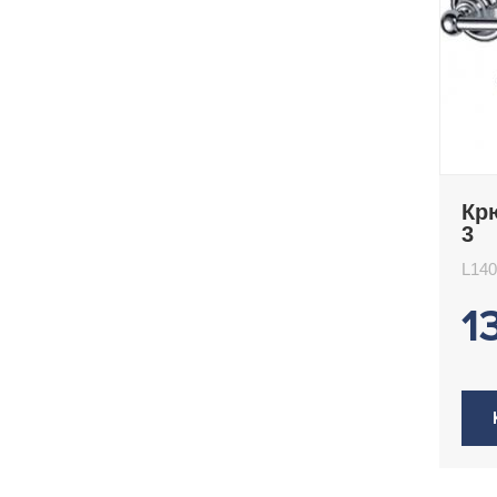
Кр
3
L140
1