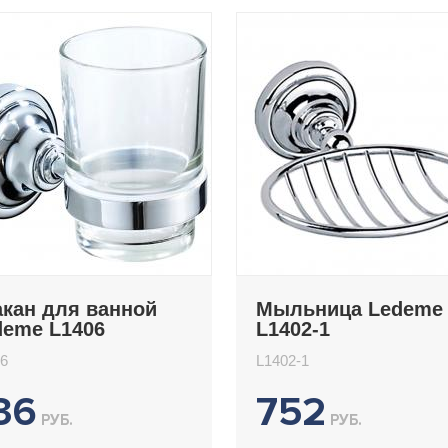
акан для ванной
Мыльница Ledeme
deme L1406
L1402-1
6
L1402-1
36
752
РУБ.
РУБ.