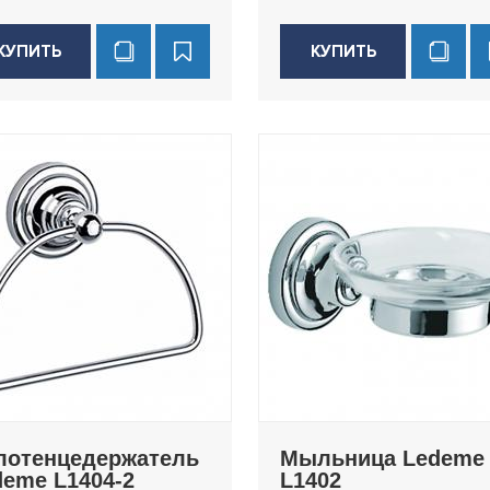
КУПИТЬ
КУПИТЬ
лотенцедержатель
Мыльница Ledeme
deme L1404-2
L1402