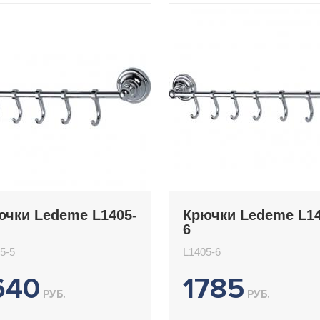
ючки Ledeme L1405-
Крючки Ledeme L14
6
5-5
L1405-6
640
1785
РУБ.
РУБ.