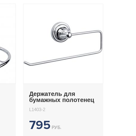
Держатель для
бумажных полотенец
Ledeme L1403-2
L1403-2
795
РУБ.