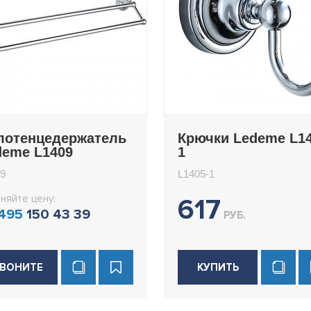
лотенцедержатель
Крючки Ledeme L14
deme L1409
1
9
L1405-1
няйте цену:
617
 495
150 43 39
РУБ.
ВОНИТЕ
КУПИТЬ