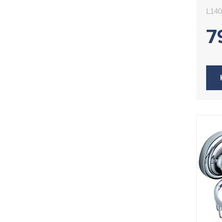
L140
7