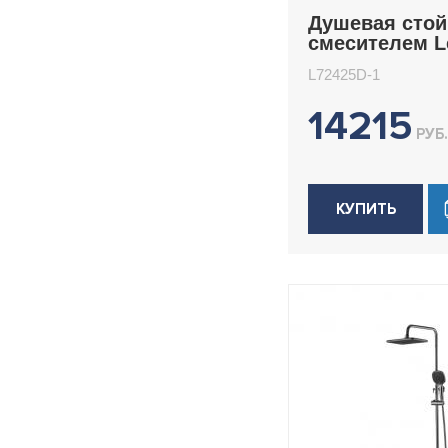
Душевая стой
смесителем 
L72425D-1
L72425D-1
14215
РУБ.
КУПИТЬ