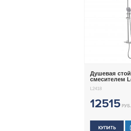
Душевая стой
смесителем 
L2418
L2418
12515
РУБ.
КУПИТЬ