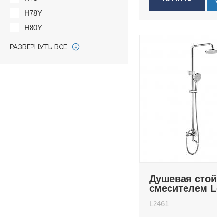
H78Y
H80Y
H82
РАЗВЕРНУТЬ ВСЕ
H85
H85SA
H91
H92
H92G
H94
H94D
Душевая стой
смесителем 
L2461
L2461