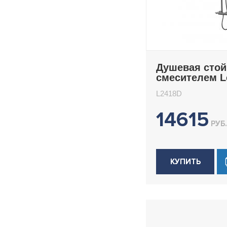
Душевая стой
смесителем 
L2418D
L2418D
14615
РУБ.
КУПИТЬ