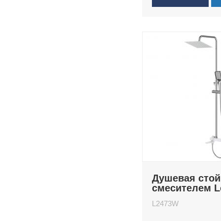
Душевая стой
смесителем 
L2473W
L2473W