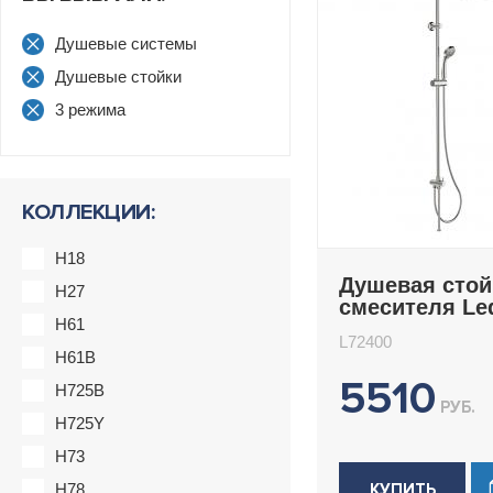
Душевые системы
Душевые стойки
3 режима
КОЛЛЕКЦИИ:
H18
Душевая стой
H27
смесителя L
H61
L72400
L72400
H61B
5510
H725B
РУБ.
H725Y
H73
H78
КУПИТЬ