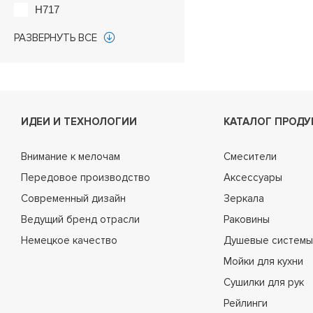
H717
H718
РАЗВЕРНУТЬ ВСЕ
H718B
H725B
H725Y
H73
ИДЕИ И ТЕХНОЛОГИИ
КАТАЛОГ ПРОДУ
H733
Внимание к мелочам
H74
Смесители
Передовое производство
H74B
Аксессуары
Современный дизайн
H75
Зеркала
Ведущий бренд отрасли
H75B
Раковины
Немецкое качество
H78
Душевые системы
H78B
Мойки для кухни
H78U
Сушилки для рук
H78Y
Рейлинги