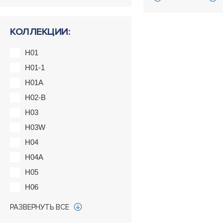
КОЛЛЕКЦИИ:
H01
H01-1
H01A
H02-B
H03
H03W
H04
H04A
H05
H06
H07
РАЗВЕРНУТЬ ВСЕ
H08