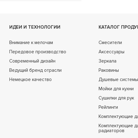
H09
H10
H11
ИДЕИ И ТЕХНОЛОГИИ
КАТАЛОГ ПРОДУ
H11A
Внимание к мелочам
H12
Смесители
Передовое производство
H13
Аксессуары
Современный дизайн
H13-1
Зеркала
Ведущий бренд отрасли
H13A
Раковины
Немецкое качество
H14
Душевые системы
H14-B
Мойки для кухни
H15
Сушилки для рук
H16
Рейлинги
H17
Комплектующие д
H18
Комплектующие д
радиаторов
H19