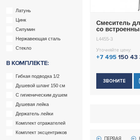
Латунь
Цинк
Смеситель дл
со встроенн
Силумин
фильтром (кр
Нержавеющая сталь
L4455-3
под питьевую
Ledeme L4455
Стекло
Уточняйте цену:
+7 495
150 43
В КОМПЛЕКТЕ:
Гибкая подводка 1/2
ЗВОНИТЕ
Душевой шланг 150 см
С гигиеническим душем
Душевая лейка
Держатель лейки
Комплект отражателей
Комплект эксцентриков
ПЕРВАЯ