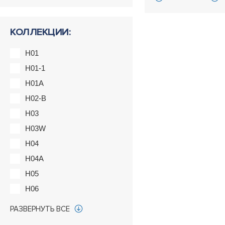
КОЛЛЕКЦИИ:
H01
H01-1
H01A
H02-B
H03
H03W
H04
H04A
H05
H06
H07
РАЗВЕРНУТЬ ВСЕ
H08