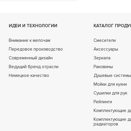
H09
H10
H11
ИДЕИ И ТЕХНОЛОГИИ
КАТАЛОГ ПРОДУ
H11A
Внимание к мелочам
H12
Смесители
Передовое производство
H13
Аксессуары
Современный дизайн
H13-1
Зеркала
Ведущий бренд отрасли
H13A
Раковины
Немецкое качество
H14
Душевые системы
H14-B
Мойки для кухни
H15
Сушилки для рук
H16
Рейлинги
H17
Комплектующие д
H18
Комплектующие д
радиаторов
H19